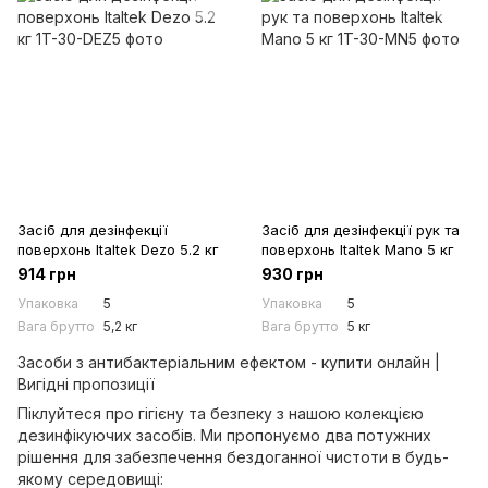
Засіб для дезінфекції
Засіб для дезінфекції рук та
поверхонь Italtek Dezo 5.2 кг
поверхонь Italtek Mano 5 кг
914 грн
930 грн
Упаковка
5
Упаковка
5
Вага брутто
5,2 кг
Вага брутто
5 кг
Засоби з антибактеріальним ефектом - купити онлайн |
Вигідні пропозиції
Піклуйтеся про гігієну та безпеку з нашою колекцією
дезинфікуючих засобів. Ми пропонуємо два потужних
рішення для забезпечення бездоганної чистоти в будь-
якому середовищі: