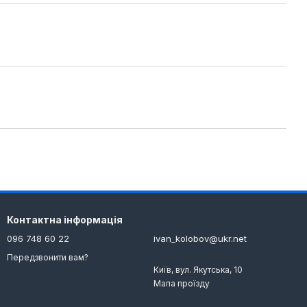
Контактна інформація
096 748 60 22
ivan_kolobov@ukr.net
Передзвонити вам?
Київ, вул. Якутська, 10
Мапа проїзду