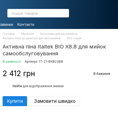
кавинки
Контакти
Головна
Магазин
Автохімія для автомийок
Активні піни та шампуні для автомийки
BIO-серія
Активна піна Italtek BIO Х8.8 для мийок
самообслуговування
В наявності
Артикул: 1T-21-ВX82388
2 412 грн
В бажання
%
Увійти
для відображення знижки
Купити
Замовити швидко