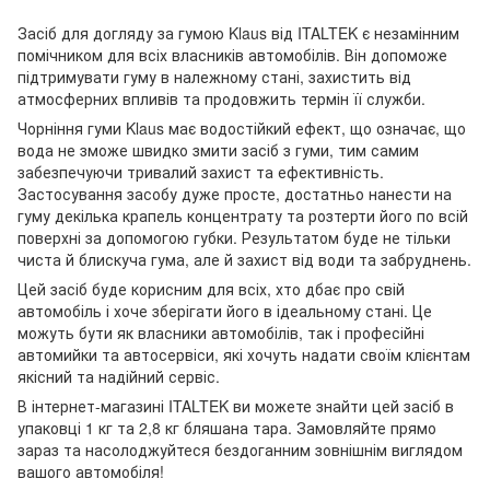
Засіб для догляду за гумою Klaus від ITALTEK є незамінним
помічником для всіх власників автомобілів. Він допоможе
підтримувати гуму в належному стані, захистить від
атмосферних впливів та продовжить термін її служби.
Чорніння гуми Klaus має водостійкий ефект, що означає, що
вода не зможе швидко змити засіб з гуми, тим самим
забезпечуючи тривалий захист та ефективність.
Застосування засобу дуже просте, достатньо нанести на
гуму декілька крапель концентрату та розтерти його по всій
поверхні за допомогою губки. Результатом буде не тільки
чиста й блискуча гума, але й захист від води та забруднень.
Цей засіб буде корисним для всіх, хто дбає про свій
автомобіль і хоче зберігати його в ідеальному стані. Це
можуть бути як власники автомобілів, так і професійні
автомийки та автосервіси, які хочуть надати своїм клієнтам
якісний та надійний сервіс.
В інтернет-магазині ITALTEK ви можете знайти цей засіб в
упаковці 1 кг та 2,8 кг бляшана тара. Замовляйте прямо
зараз та насолоджуйтеся бездоганним зовнішнім виглядом
вашого автомобіля!