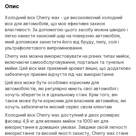
Опис
Холодний віск Cherry wax - це високоякісний холодний
віск для автомобілів, що моє ефективні захисні
властивості. За допомогою цього засобу можна швидко і
легко нанести захисний шар на поверхню автомобіля,
який допоможе захистити його від бруду, пилу, солі і
ультрафіолетового випромінювання.
Cherry wax можна використовувати на різних типах мийок,
включаючи самообслуговування, портальні та тунельні
мийки. Цей віск має приємний аромат вишні, що додатково
забезпечує приємні відчуття під час використання.
Цей віск може бути особливо корисним для
автомобілістів, які регулярно миють свої автомобілі і
хочуть зберегти їх в ідеальному стані. Крім того, він
також може бути корисним для власників автомийок, які
хочуть забезпечити якісний сервіс своїм клієнтам.
Холодний віск Cherry wax доступний в двох розмірах:
фасовці 4,8 кг для великих мийок та 1000 мл для
використання в домашніх умовах. Завдяки своїй легкості
використання та високій якості захисту, Cherry wax стане