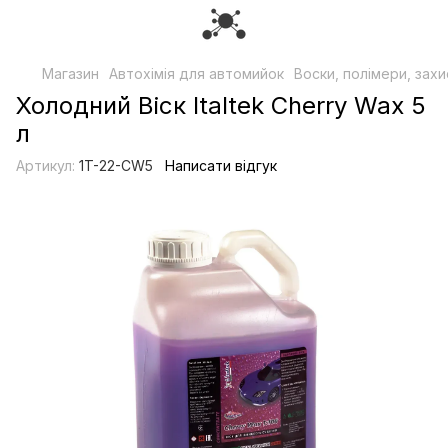
Магазин
Автохімія для автомийок
Воски, полімери, захи
Холодний Віск Italtek Cherry Wax 5
л
Артикул:
1T-22-CW5
Написати відгук