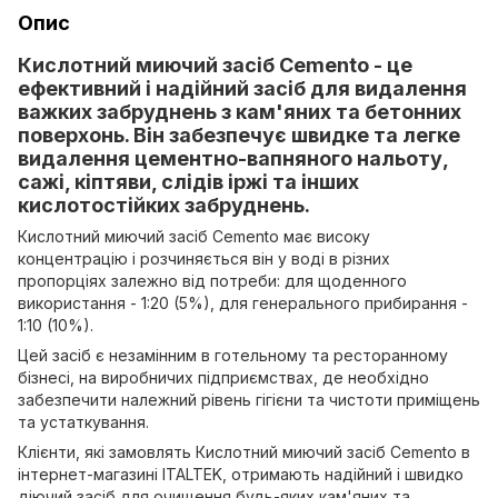
Опис
Кислотний миючий засіб Cemento - це
ефективний і надійний засіб для видалення
важких забруднень з кам'яних та бетонних
поверхонь. Він забезпечує швидке та легке
видалення цементно-вапняного нальоту,
сажі, кіптяви, слідів іржі та інших
кислотостійких забруднень.
Кислотний миючий засіб Cemento має високу
концентрацію і розчиняється він у воді в різних
пропорціях залежно від потреби: для щоденного
використання - 1:20 (5%), для генерального прибирання -
1:10 (10%).
Цей засіб є незамінним в готельному та ресторанному
бізнесі, на виробничих підприємствах, де необхідно
забезпечити належний рівень гігієни та чистоти приміщень
та устаткування.
Клієнти, які замовлять Кислотний миючий засіб Cemento в
інтернет-магазині ITALTEK, отримають надійний і швидко
діючий засіб для очищення будь-яких кам'яних та