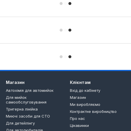
Магазин
Клієнтам
Автохімія для автомийок
Вхід до кабінету
Для мийок
Магазин
самообслуговування
Ми виробляємо
Тригерна лінійка
Контрактне виробництво
Миючі засоби для СТО
Про нас
Для детейлінгу
Цікавинки
Для автолюбителів