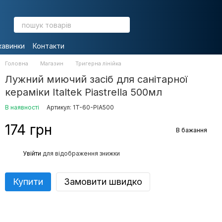
кавинки
Контакти
Головна
Магазин
Тригерна лінійка
Лужний миючий засіб для санітарної
кераміки Italtek Piastrella 500мл
В наявності
Артикул: 1T-60-PIA500
174 грн
В бажання
%
Увійти
для відображення знижки
Купити
Замовити швидко