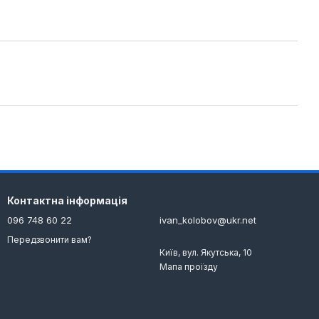
Контактна інформація
096 748 60 22
ivan_kolobov@ukr.net
Передзвонити вам?
Київ, вул. Якутська, 10
Мапа проїзду