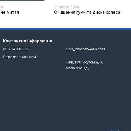
23
19 травня 2023
тне миття
Очищення гуми та диска колеса
Контактна інформація
096 748 60 22
ivan_kolobov@ukr.net
Передзвонити вам?
Київ, вул. Якутська, 10
Мапа проїзду