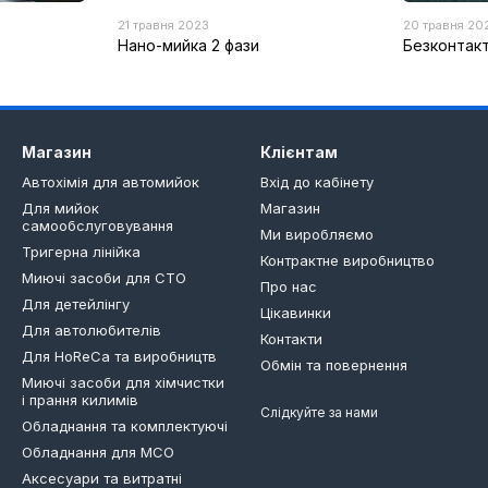
21 травня 2023
20 травня 20
Нано-мийка 2 фази
Безконтак
Магазин
Клієнтам
Автохімія для автомийок
Вхід до кабінету
Для мийок
Магазин
самообслуговування
Ми виробляємо
Тригерна лінійка
Контрактне виробництво
Миючі засоби для СТО
Про нас
Для детейлінгу
Цікавинки
Для автолюбителів
Контакти
Для HoReCa та виробництв
Обмін та повернення
Миючі засоби для хімчистки
і прання килимів
Слідкуйте за нами
Обладнання та комплектуючі
Обладнання для МСО
Аксесуари та витратні