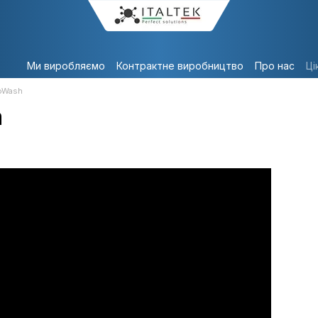
Ми виробляємо
Контрактне виробництво
Про нас
Ці
oWash
а