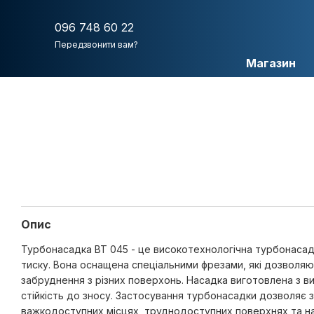
Перейти до основного контенту
096 748 60 22
Передзвонити вам?
Магазин
Опис
Турбонасадка ВТ 045 - це високотехнологічна турбонасад
тиску. Вона оснащена спеціальними фрезами, які дозволяют
забруднення з різних поверхонь. Насадка виготовлена з вис
стійкість до зносу. Застосування турбонасадки дозволяє
важкодоступних місцях, труднодоступних поверхнях та на