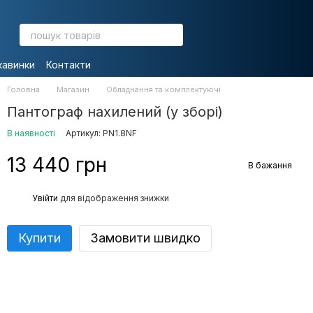
кавинки
Контакти
Головна
Магазин
Обладнання та комплектуючі
Пантограф нахилений (у зборі)
В наявності
Артикул: PN1.8NF
13 440 грн
В бажання
%
Увійти
для відображення знижки
Купити
Замовити швидко