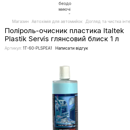
Магазин
Автохімія для автомийок
Догляд та чистка інт
Поліроль-очисник пластика Italtek
Plastik Servis глянсовий блиск 1 л
Артикул:
1T-60-PLSPEA1
Написати відгук