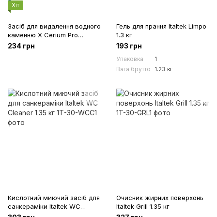
Хіт
Засіб для видалення водного
Гель для прання Italtek Limpo
каменню X Cerium Pro
1.3 кг
ITALTEK (з губкою) 150мл.
234 грн
193 грн
Упаковка
1
Вага брутто
1.23 кг
Кислотний миючий засіб для
Очисник жирних поверхонь
санкераміки Italtek WC
Italtek Grill 1.35 кг
Cleaner 1.35 кг