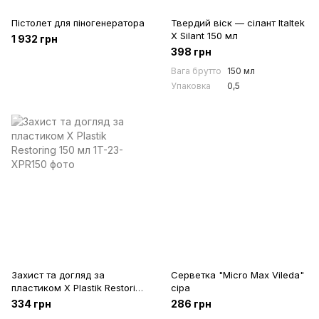
Пістолет для піногенератора
Твердий віск — сілант Italtek
X Silant 150 мл
1 932 грн
398 грн
Вага брутто
150 мл
Упаковка
0,5
Захист та догляд за
Серветка "Micro Max Vileda"
пластиком X Plastik Restoring
сіра
150 мл
334 грн
286 грн