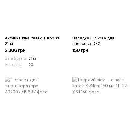
Активна піна Italtek Turbo X8
Насадка щільова для
21 кг
пилесоса D32
2 306 грн
150 грн
Вага брутто
21 кг
Упаковка
20